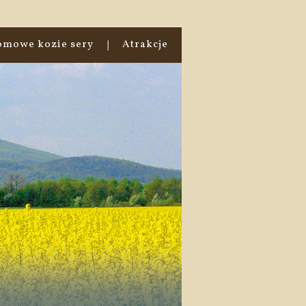
omowe kozie sery
Atrakcje