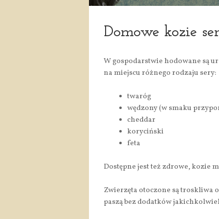
Domowe kozie se
W gospodarstwie hodowane są ur
na miejscu różnego rodzaju sery:
twaróg
wędzony (w smaku przypom
cheddar
koryciński
feta
Dostępne jest też zdrowe, kozie m
Zwierzęta otoczone są troskliwa 
paszą bez dodatków jakichkolwie