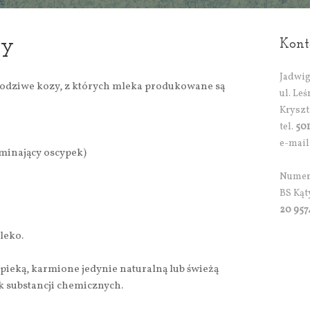
ry
Kont
Jadwig
odziwe kozy, z których mleka produkowane są
ul. Leś
Kryszt
tel.
501
e-mail
inający oscypek)
Numer 
BS Kąt
20 957
leko.
opieką, karmione jedynie naturalną lub świeżą
k substancji chemicznych.