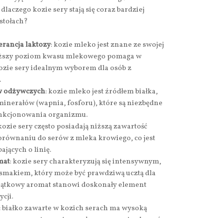
laczego kozie sery stają się coraz bardziej
stołach?
erancja laktozy
: kozie mleko jest znane ze swojej
yższy poziom kwasu mlekowego pomaga w
kozie sery idealnym wyborem dla osób z
.
w odżywczych
: kozie mleko jest źródłem białka,
 minerałów (wapnia, fosforu), które są niezbędne
unkcjonowania organizmu.
 kozie sery często posiadają niższą zawartość
 porównaniu do serów z mleka krowiego, co jest
ających o linię.
mat
: kozie sery charakteryzują się intensywnym,
smakiem, który może być prawdziwą ucztą dla
yjątkowy aromat stanowi doskonały element
cji.
: białko zawarte w kozich serach ma wysoką