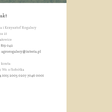
akt
a i Krzysztof Rogalscy
na 21
ałowice
 819 042
:
agrorogalscy@interia.pl
konta:
y Wr. o/Sobótka
4 1015 2003 0207 7046 0001