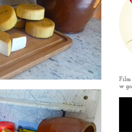
Film
w go
Odtwa
video