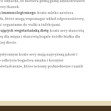
, co oznacza, że zawiera pełną gamę aminokwasów
owy tkanek.
u immunologicznego
: kozie mleko zawiera
ała, które mogą wspomagać układ odpornościowy,
ć organizmu do walki z infekcjami.
ających wegetariańską dietę
: kozie sery stanowią
 dla mięsa i stanowią bogate źródło białka dla
ej diecie.
stycznym kozie sery mają najwyższą jakość i
 odkrycia bogactwa smaku i korzyści
świadczenie, które ucieszy podniebienie i umili