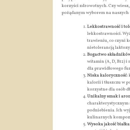
korzyści zdrowotnych. Czy wiesz, d
pożądanym wyborem na naszych 
Lekkostrawność i tol
lekkostrawności. W
trawieniu, co czyni 
nietolerancją laktozy
Bogactwo składnikó
witamin (A, D, B12) i
dla prawidłowego f
Niska kaloryczność
:
kalorii i tłuszczu w
korzystne dla osób db
Unikalny smak i aro
charakterystycznym 
podniebienia. Ich w
kulinarnych kompozy
Wysoka jakość białka