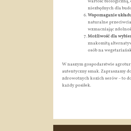
wartość biologiczną
niezbędnych dla bud
Wspomaganie układ
naturalne przeciwci
wzmacniając zdolnoś
Możliwość dla wybier
znakomitą alternatywę
osób na wegetariański
W naszym gospodarstwie agrotury
autentyczny smak. Zapraszamy do
zdrowotnych kozich serów – to do
każdy posiłek.